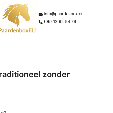
info@paardenbox.eu
(06) 12 92 94 79
lles over paardenboxen en buitenstallen
aardenboxEU
raditioneel zonder