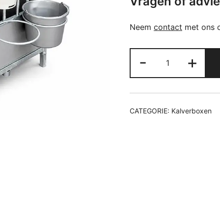
Vragen of advi
Neem
contact
met ons o
Kalverbox
-
+
Traditioneel
zonder
Dak
aantal
CATEGORIE:
Kalverboxen