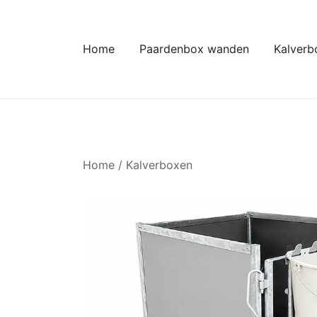
Ga
naar
de
Home
Paardenbox wanden
Kalverb
inhoud
Home
/
Kalverboxen