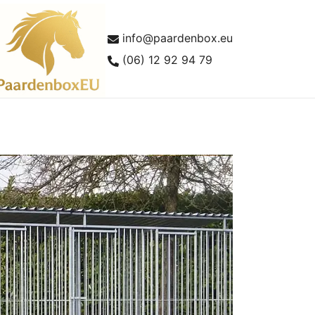
info@paardenbox.eu
(06) 12 92 94 79
lles over paardenboxen en buitenstallen
aardenboxEU