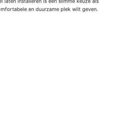
laten installeren is een slimme keuze als
comfortabele en duurzame plek wilt geven.