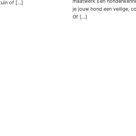
maatwerk Een hondenkennel 
tuin of […]
je jouw hond een veilige, 
Of […]