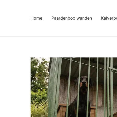
Ga
naar
de
Home
Paardenbox wanden
Kalverb
inhoud