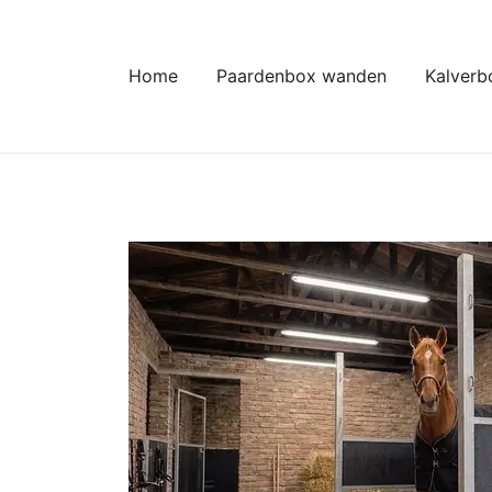
Ga
naar
de
Home
Paardenbox wanden
Kalverb
inhoud