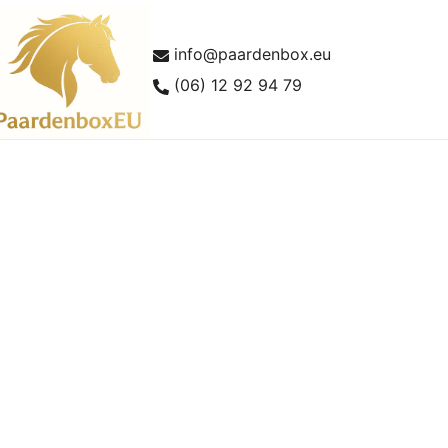
info@paardenbox.eu
(06) 12 92 94 79
lles over paardenboxen en buitenstallen
aardenboxEU