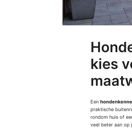
Honde
kies v
maat
Een
hondenkennel
praktische buitenru
rondom huis of ee
veel beter aan op