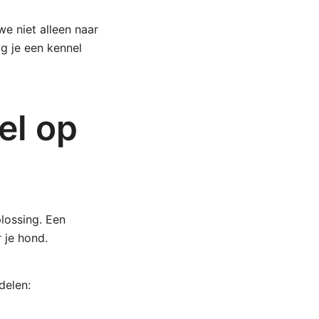
e niet alleen naar
jg je een kennel
el op
plossing. Een
 je hond.
delen: