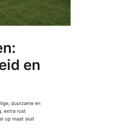
en:
eid en
ilige, duurzame en
, extra rust
l op maat sluit