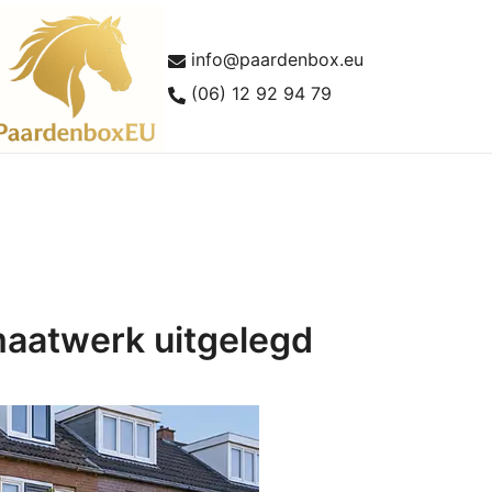
info@paardenbox.eu
(06) 12 92 94 79
lles over paardenboxen en buitenstallen
aardenboxEU
maatwerk uitgelegd