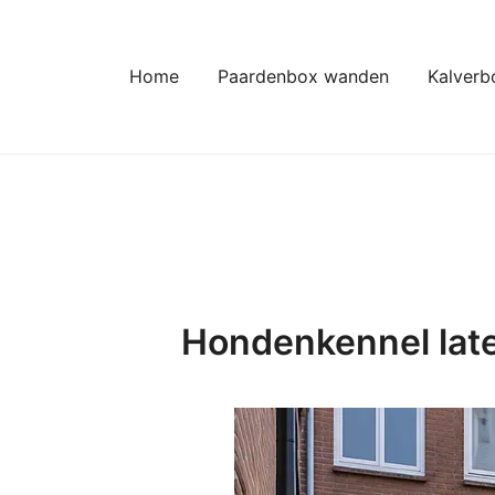
Ga
naar
de
Home
Paardenbox wanden
Kalverb
inhoud
Hondenkennel late