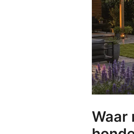
Waar m
honde