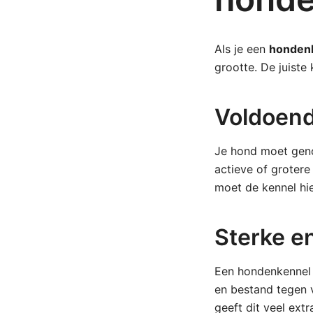
Als je een
hondenk
grootte. De juiste
Voldoend
Je hond moet geno
actieve of grotere
moet de kennel hi
Sterke en
Een hondenkennel va
en bestand tegen 
geeft dit veel extr