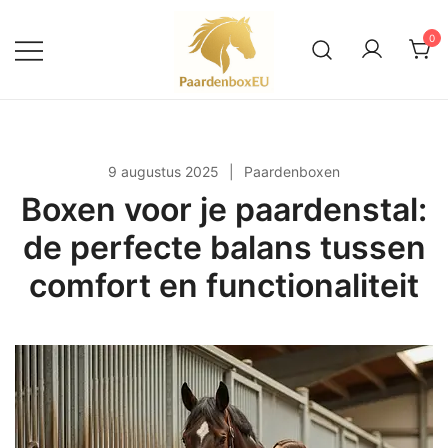
Ga
naar
0
de
inhoud
Alles over paardenboxen en
PaardenboxEU
buitenstallen
9 augustus 2025
Paardenboxen
Boxen voor je paardenstal:
de perfecte balans tussen
comfort en functionaliteit