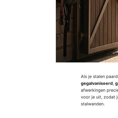
Als je stalen paar
gegalvaniseerd
,
g
afwerkingen precie
voor je uit, zoda
stalwanden.