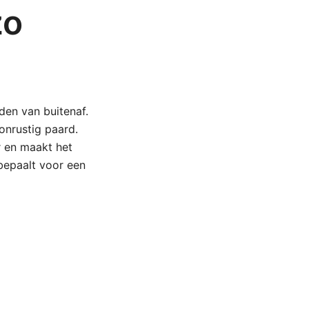
zo
den van buitenaf.
onrustig paard.
r en maakt het
bepaalt voor een