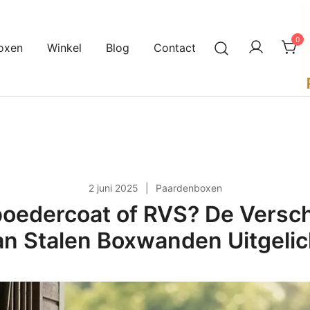
0
oxen
Winkel
Blog
Contact
A
P
2 juni 2025
Paardenboxen
oedercoat of RVS? De Versc
an Stalen Boxwanden Uitgelic