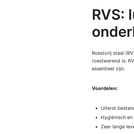
RVS: l
onde
Roestvrij staal (R
roestwerend is. RV
essentieel zijn.
Voordelen:
Uiterst bestan
Hygiënisch en
Zeer lange le