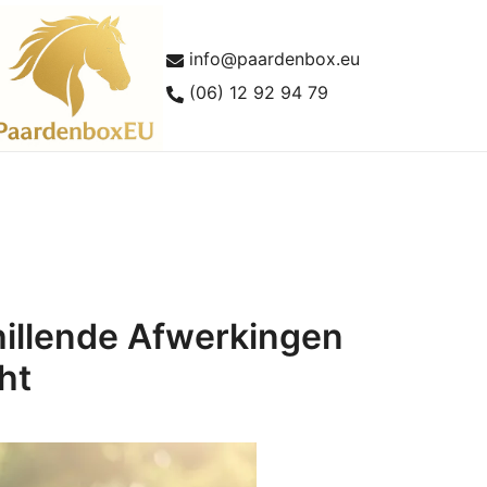
info@paardenbox.eu
(06) 12 92 94 79
lles over paardenboxen en buitenstallen
aardenboxEU
hillende Afwerkingen
ht