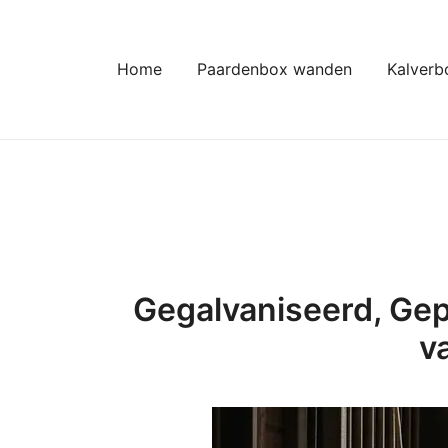
Ga
naar
de
Home
Paardenbox wanden
Kalverb
inhoud
Gegalvaniseerd, Gep
v