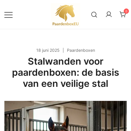
Ga
naar
0
de
inhoud
Alles over paardenboxen en
PaardenboxEU
buitenstallen
18 juni 2025
Paardenboxen
Stalwanden voor
paardenboxen: de basis
van een veilige stal