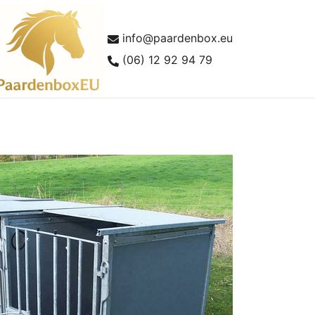
info@paardenbox.eu
(06) 12 92 94 79
lles over paardenboxen en buitenstallen
aardenboxEU