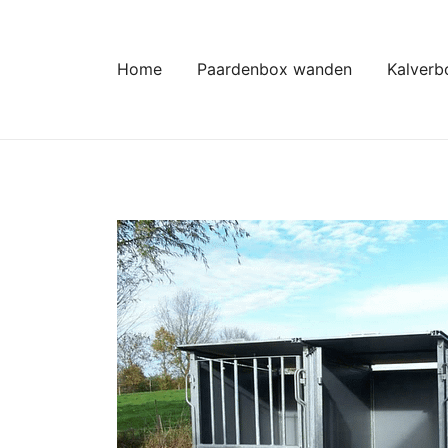
Ga
naar
de
Home
Paardenbox wanden
Kalverb
inhoud