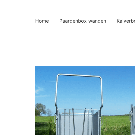
Ga
naar
de
Home
Paardenbox wanden
Kalverb
inhoud