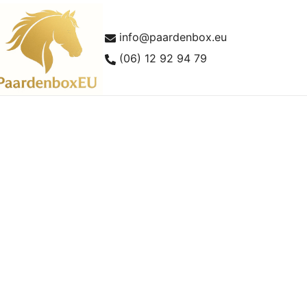
info@paardenbox.eu
(06) 12 92 94 79
lles over paardenboxen en buitenstallen
aardenboxEU