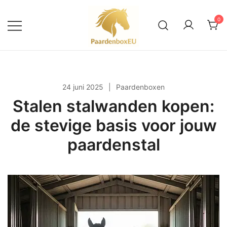
Ga
naar
0
de
inhoud
Alles over paardenboxen en
PaardenboxEU
buitenstallen
24 juni 2025
Paardenboxen
Stalen stalwanden kopen:
de stevige basis voor jouw
paardenstal