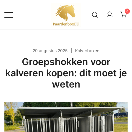
Ga
naar
0
de
inhoud
Alles over paardenboxen en
PaardenboxEU
buitenstallen
29 augustus 2025
Kalverboxen
Groepshokken voor
kalveren kopen: dit moet je
weten