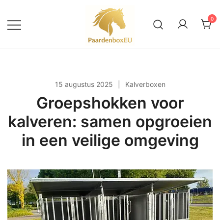
Ga
naar
0
de
inhoud
Alles over paardenboxen en
PaardenboxEU
buitenstallen
15 augustus 2025
Kalverboxen
Groepshokken voor
kalveren: samen opgroeien
in een veilige omgeving